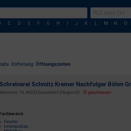
B
|
C
|
D
|
E
|
F
|
G
|
H
|
I
|
J
|
K
|
L
|
M
|
N
|
O
traße
Entfernung
Öffnungszeiten
Schreinerei Schmitz Kremer Nachfolger Böhm 
Behrenstr. 14, 40233 Düsseldorf (Flingern)
Fr:
geschlossen
Fachbereich
Fenster
Innenausbau
Möbelbau