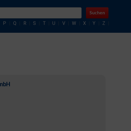
Suchen
|
P
|
Q
|
R
|
S
|
T
|
U
|
V
|
W
|
X
|
Y
|
Z
|
GmbH