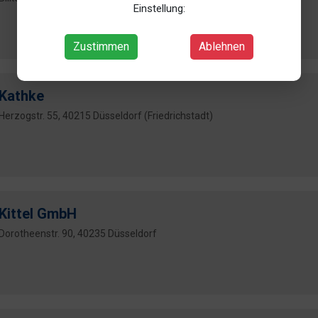
Einstellung:
Zustimmen
Ablehnen
Kathke
Herzogstr. 55, 40215 Düsseldorf (Friedrichstadt)
Kittel GmbH
Dorotheenstr. 90, 40235 Düsseldorf