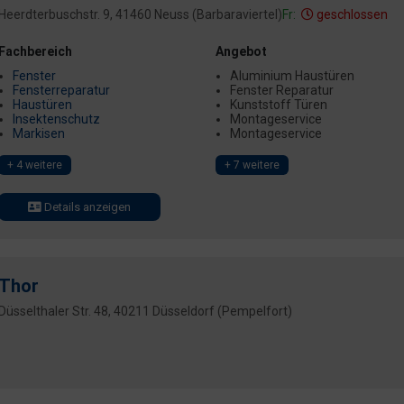
Heerdterbuschstr. 9, 41460 Neuss (Barbaraviertel)
Fr:
geschlossen
Fachbereich
Angebot
Fenster
Aluminium Haustüren
Fensterreparatur
Fenster Reparatur
Haustüren
Kunststoff Türen
Insektenschutz
Montageservice
Markisen
Montageservice
+ 4 weitere
+ 7 weitere
Details anzeigen
Thor
Düsselthaler Str. 48, 40211 Düsseldorf (Pempelfort)