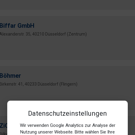
Biffar GmbH
Alexanderstr. 35, 40210 Düsseldorf (Zentrum)
Böhmer
Birkenstr. 41, 40233 Düsseldorf (Flingern)
Datenschutzeinstellungen
ZiCo Schreinerei GmbH
Wir verwenden Google Analytics zur Analyse der
Nutzung unserer Webseite. Bitte wählen Sie Ihre
Bilker Str. 41, 40213 Düsseldorf (Carlstadt)