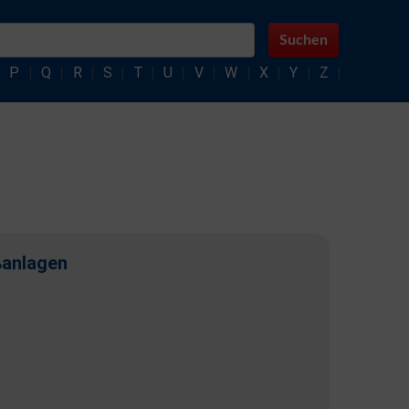
Suchen
|
P
|
Q
|
R
|
S
|
T
|
U
|
V
|
W
|
X
|
Y
|
Z
|
ßanlagen