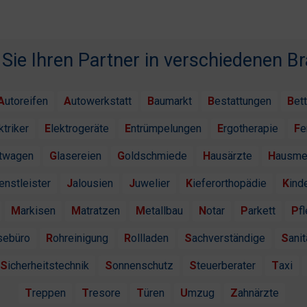
 Sie Ihren Partner in verschiedenen B
Autoreifen
Autowerkstatt
Baumarkt
Bestattungen
Bet
ektriker
Elektrogeräte
Entrümpelungen
Ergotherapie
F
htwagen
Glasereien
Goldschmiede
Hausärzte
Hausme
ienstleister
Jalousien
Juwelier
Kieferorthopädie
Kind
Markisen
Matratzen
Metallbau
Notar
Parkett
P
isebüro
Rohreinigung
Rollladen
Sachverständige
Sanit
Sicherheitstechnik
Sonnenschutz
Steuerberater
Taxi
Treppen
Tresore
Türen
Umzug
Zahnärzte