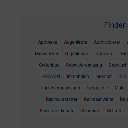
Finden
Apotheke
Augenärzte
Autolackierer
Dachdecker
Digitaldruck
Druckerei
El
Gartenbau
Gebäudereinigung
Gebrauc
HNO Arzt
Immobilien
Internist
IT D
Lichtwerbeanlagen
Logopädie
Maler
Raumausstatter
Rechtsanwälte
Re
Schlüsseldienste
Schreiner
Schrott