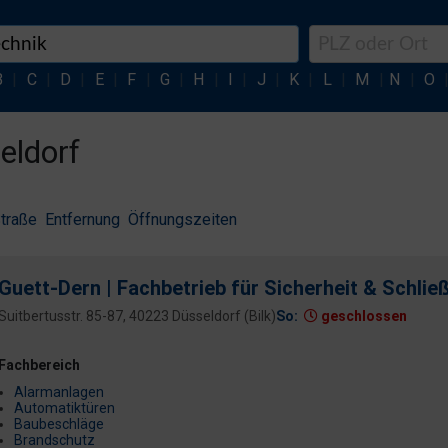
B
|
C
|
D
|
E
|
F
|
G
|
H
|
I
|
J
|
K
|
L
|
M
|
N
|
O
eldorf
traße
Entfernung
Öffnungszeiten
Guett-Dern | Fachbetrieb für Sicherheit & Schlie
Suitbertusstr. 85-87, 40223 Düsseldorf (Bilk)
So:
geschlossen
Fachbereich
Alarmanlagen
Automatiktüren
Baubeschläge
Brandschutz