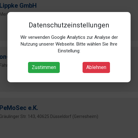
Lippke GmbH
Merowingerstr. 18, 40223 Düsseldorf (Bilk)
Datenschutzeinstellungen
Wir verwenden Google Analytics zur Analyse der
Nutzung unserer Webseite. Bitte wählen Sie Ihre
Einstellung:
on-Home Heimautomation
Fährstr. 217, 40221 Düsseldorf (Hamm)
Zustimmen
Ablehnen
PeMoSec e.K.
Gräulinger Str. 143, 40625 Düsseldorf (Gerresheim)