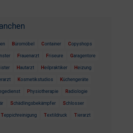
ranchen
ten
Büromöbel
Container
Copyshops
enster
Frauenarzt
Friseure
Garagentore
ister
Hautarzt
Heilpraktiker
Heizung
erarzt
Kosmetikstudios
Küchengeräte
flegedienst
Physiotherapie
Radiologie
är
Schädlingsbekämpfer
Schlosser
Teppichreinigung
Textildruck
Tierarzt