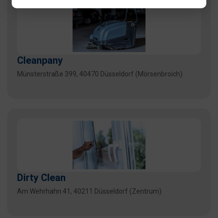
Cleanpany
Münsterstraße 399, 40470 Düsseldorf (Mörsenbroich)
Dirty Clean
Am Wehrhahn 41, 40211 Düsseldorf (Zentrum)