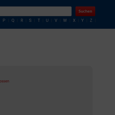
Suchen
|
P
|
Q
|
R
|
S
|
T
|
U
|
V
|
W
|
X
|
Y
|
Z
|
ossen