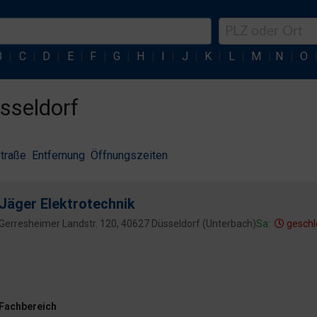
B
|
C
|
D
|
E
|
F
|
G
|
H
|
I
|
J
|
K
|
L
|
M
|
N
|
O
üsseldorf
traße
Entfernung
Öffnungszeiten
Jäger Elektrotechnik
Gerresheimer Landstr. 120, 40627 Düsseldorf (Unterbach)
Sa:
geschl
Fachbereich