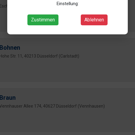
Einstellung:
Eschenweg 24, 40468 Düsseldorf (Unterrath)
Zustimmen
Ablehnen
Bohnen
Hohe Str. 11, 40213 Düsseldorf (Carlstadt)
Braun
Vennhauser Allee 174, 40627 Düsseldorf (Vennhausen)