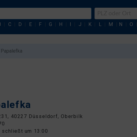
B
|
C
|
D
|
E
|
F
|
G
|
H
|
I
|
J
|
K
|
L
|
M
|
N
|
O
i Papalefka
palefka
 231, 40227 Düsseldorf, Oberbilk
70
 schließt um 13:00