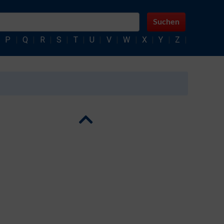
Suchen
|
P
|
Q
|
R
|
S
|
T
|
U
|
V
|
W
|
X
|
Y
|
Z
|