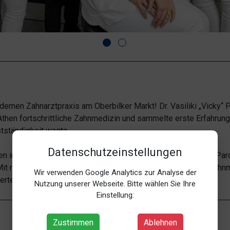
rnen Zahnarztpraxis am Oberbilker Markt! Dr. Vasiliki „Vicky“ 
 Athen fortschrittliche Zahnmedizin und sammelte erste Erfahrun
stständigkeit wagte.
Datenschutzeinstellungen
n in der ästhetischen Zahnheilkunde, Prophylaxe, Prothetik, Pa
Mit regelmäßigen Fortbildungen gewährleisten wir höchste zahnm
Wir verwenden Google Analytics zur Analyse der
iertes Team sorgt für eine angenehme Atmosphäre.
Nutzung unserer Webseite. Bitte wählen Sie Ihre
Einstellung:
Zustimmen
Ablehnen