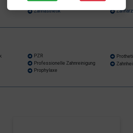
Zahnästhetik
Zahnarz
PZR
k
Prothet
Professionelle Zahnreinigung
Zahnhei
Prophylaxe