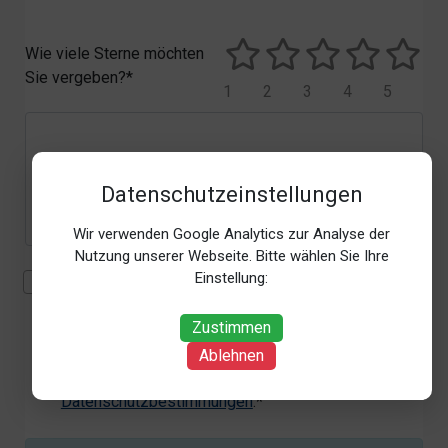
Wie viele Sterne möchten
Sie vergeben?*
1
2
3
4
5
Datenschutzeinstellungen
Wir verwenden Google Analytics zur Analyse der
Nutzung unserer Webseite. Bitte wählen Sie Ihre
Einstellung:
Mit der Erhebung, Verarbeitung und Nutzung meiner
personenbezogenen Daten (Angaben, Datum und
Zustimmen
Uhrzeit der Bewertungsabgabe, Referrer-URL) zum
Zweck der Bewertung erkläre ich mich
Ablehnen
einverstanden. Weitere Informationen siehe unsere
Datenschutzbestimmungen
.*