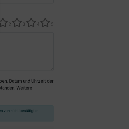
2
3
4
5
en, Datum und Uhrzeit der
tanden. Weitere
en von nicht bestätigten