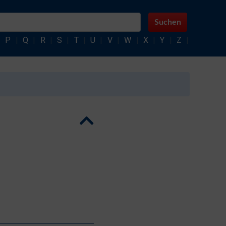
Suchen
|
P
|
Q
|
R
|
S
|
T
|
U
|
V
|
W
|
X
|
Y
|
Z
|