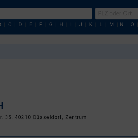
B
|
C
|
D
|
E
|
F
|
G
|
H
|
I
|
J
|
K
|
L
|
M
|
N
|
O
H
r. 35, 40210 Düsseldorf, Zentrum
5