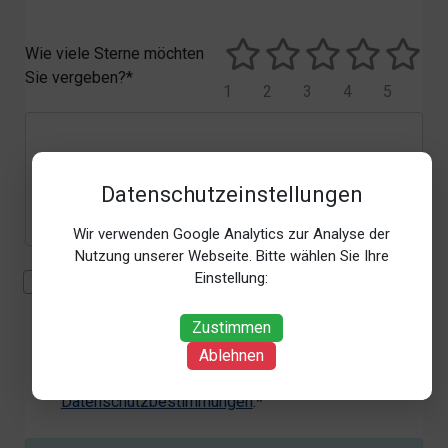
Wie viele Sterne möchten
Sie vergeben?*
1
2
3
4
5
Datenschutzeinstellungen
Wir verwenden Google Analytics zur Analyse der
Nutzung unserer Webseite. Bitte wählen Sie Ihre
Einstellung:
Mit der Erhebung, Verarbeitung und Nutzung meiner
personenbezogenen Daten (Angaben, Datum und
Zustimmen
Uhrzeit der Bewertungsabgabe, Referrer-URL) zum
Zweck der Bewertung erkläre ich mich
Ablehnen
einverstanden. Weitere Informationen siehe unsere
Datenschutzbestimmungen
.*