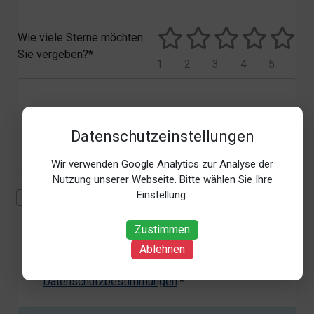
Wie viele Sterne möchten
Sie vergeben?*
1
2
3
4
5
Datenschutzeinstellungen
Wir verwenden Google Analytics zur Analyse der
Nutzung unserer Webseite. Bitte wählen Sie Ihre
Einstellung:
Mit der Erhebung, Verarbeitung und Nutzung meiner
personenbezogenen Daten (Angaben, Datum und
Zustimmen
Uhrzeit der Bewertungsabgabe, Referrer-URL) zum
Zweck der Bewertung erkläre ich mich
Ablehnen
einverstanden. Weitere Informationen siehe unsere
Datenschutzbestimmungen
.*