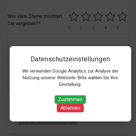
Wie viele Sterne möchten
Sie vergeben?*
1
2
3
4
5
Datenschutzeinstellungen
Wir verwenden Google Analytics zur Analyse der
Nutzung unserer Webseite. Bitte wählen Sie Ihre
Einstellung:
Mit der Erhebung, Verarbeitung und Nutzung meiner
personenbezogenen Daten (Angaben, Datum und
Zustimmen
Uhrzeit der Bewertungsabgabe, Referrer-URL) zum
Zweck der Bewertung erkläre ich mich
Ablehnen
einverstanden. Weitere Informationen siehe unsere
Datenschutzbestimmungen
.*