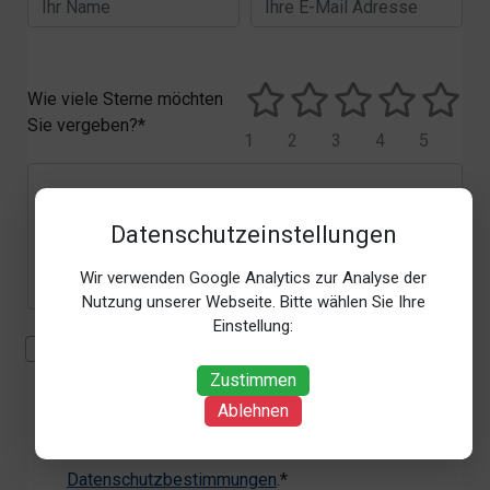
Wie viele Sterne möchten
Sie vergeben?*
1
2
3
4
5
Datenschutzeinstellungen
Wir verwenden Google Analytics zur Analyse der
Nutzung unserer Webseite. Bitte wählen Sie Ihre
Einstellung:
Mit der Erhebung, Verarbeitung und Nutzung meiner
personenbezogenen Daten (Angaben, Datum und
Zustimmen
Uhrzeit der Bewertungsabgabe, Referrer-URL) zum
Ablehnen
Zweck der Bewertung erkläre ich mich
einverstanden. Weitere Informationen siehe unsere
Datenschutzbestimmungen
.*