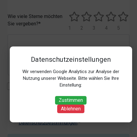
Wie viele Sterne möchten
Sie vergeben?*
1
2
3
4
5
Datenschutzeinstellungen
Wir verwenden Google Analytics zur Analyse der
Nutzung unserer Webseite. Bitte wählen Sie Ihre
Einstellung:
Mit der Erhebung, Verarbeitung und Nutzung meiner
personenbezogenen Daten (Angaben, Datum und
Zustimmen
Uhrzeit der Bewertungsabgabe, Referrer-URL) zum
Zweck der Bewertung erkläre ich mich
Ablehnen
einverstanden. Weitere Informationen siehe unsere
Datenschutzbestimmungen
.*