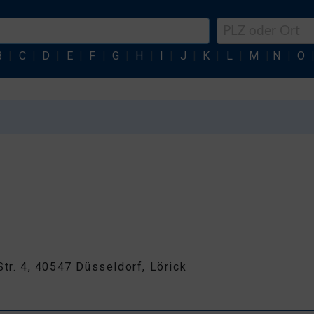
B
|
C
|
D
|
E
|
F
|
G
|
H
|
I
|
J
|
K
|
L
|
M
|
N
|
O
Str. 4, 40547 Düsseldorf, Lörick
0