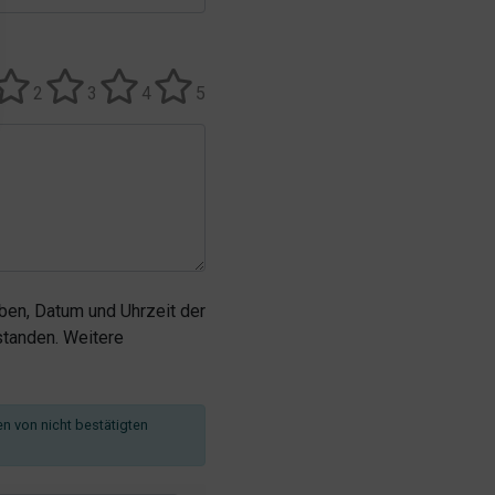
2
3
4
5
en, Datum und Uhrzeit der
tanden. Weitere
en von nicht bestätigten