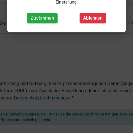
Einstellung:
Zustimmen
Ablehnen
 Sie vergeben?*
1
rarbeitung und Nutzung meiner personenbezogenen Daten (Angab
ferrer-URL) zum Zweck der Bewertung erkläre ich mich einvers
 unsere
Datenschutzbestimmungen
.*
 der Bewertung eine E-Mail, in der Sie die Bewertung bitte bestätigen. Die Dat
 Tagen automatisch gelöscht.