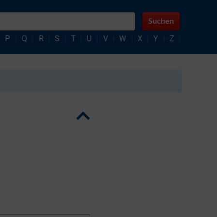
Suchen
|
P
|
Q
|
R
|
S
|
T
|
U
|
V
|
W
|
X
|
Y
|
Z
|