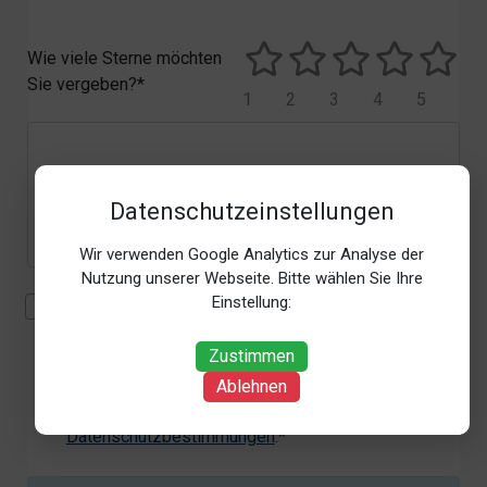
Wie viele Sterne möchten
Sie vergeben?*
1
2
3
4
5
Datenschutzeinstellungen
Wir verwenden Google Analytics zur Analyse der
Nutzung unserer Webseite. Bitte wählen Sie Ihre
Einstellung:
Mit der Erhebung, Verarbeitung und Nutzung meiner
personenbezogenen Daten (Angaben, Datum und
Zustimmen
Uhrzeit der Bewertungsabgabe, Referrer-URL) zum
Zweck der Bewertung erkläre ich mich
Ablehnen
einverstanden. Weitere Informationen siehe unsere
Datenschutzbestimmungen
.*