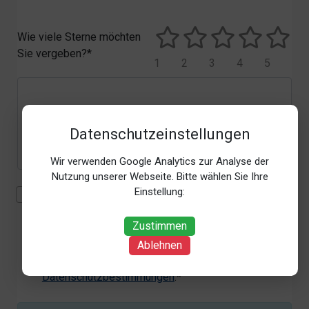
Wie viele Sterne möchten
Sie vergeben?*
1
2
3
4
5
Datenschutzeinstellungen
Wir verwenden Google Analytics zur Analyse der
Nutzung unserer Webseite. Bitte wählen Sie Ihre
Einstellung:
Mit der Erhebung, Verarbeitung und Nutzung meiner
personenbezogenen Daten (Angaben, Datum und
Zustimmen
Uhrzeit der Bewertungsabgabe, Referrer-URL) zum
Zweck der Bewertung erkläre ich mich
Ablehnen
einverstanden. Weitere Informationen siehe unsere
Datenschutzbestimmungen
.*