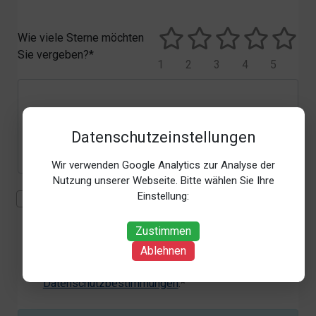
Wie viele Sterne möchten
Sie vergeben?*
1
2
3
4
5
Datenschutzeinstellungen
Wir verwenden Google Analytics zur Analyse der
Nutzung unserer Webseite. Bitte wählen Sie Ihre
Einstellung:
Mit der Erhebung, Verarbeitung und Nutzung meiner
personenbezogenen Daten (Angaben, Datum und
Zustimmen
Uhrzeit der Bewertungsabgabe, Referrer-URL) zum
Zweck der Bewertung erkläre ich mich
Ablehnen
einverstanden. Weitere Informationen siehe unsere
Datenschutzbestimmungen
.*