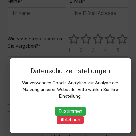
Name*
E-Mail*
Wie viele Sterne möchten
Sie vergeben?*
1
2
3
4
5
Datenschutzeinstellungen
Wir verwenden Google Analytics zur Analyse der
Nutzung unserer Webseite. Bitte wählen Sie Ihre
Einstellung:
Mit der Erhebung, Verarbeitung und Nutzung meiner
Zustimmen
personenbezogenen Daten (Angaben, Datum und
Ablehnen
Uhrzeit der Bewertungsabgabe, Referrer-URL) zum
Zweck der Bewertung erkläre ich mich