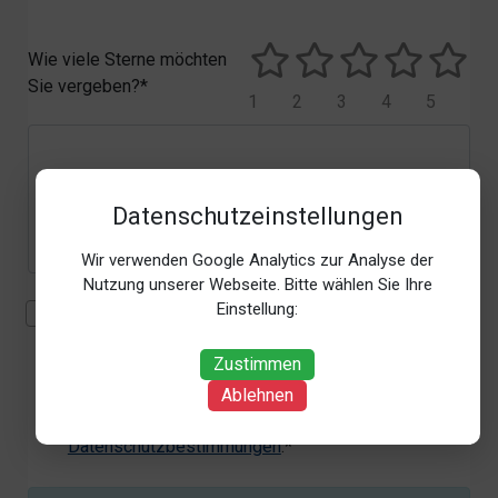
Wie viele Sterne möchten
Sie vergeben?*
1
2
3
4
5
Datenschutzeinstellungen
Wir verwenden Google Analytics zur Analyse der
Nutzung unserer Webseite. Bitte wählen Sie Ihre
Einstellung:
Mit der Erhebung, Verarbeitung und Nutzung meiner
personenbezogenen Daten (Angaben, Datum und
Zustimmen
Uhrzeit der Bewertungsabgabe, Referrer-URL) zum
Zweck der Bewertung erkläre ich mich
Ablehnen
einverstanden. Weitere Informationen siehe unsere
Datenschutzbestimmungen
.*