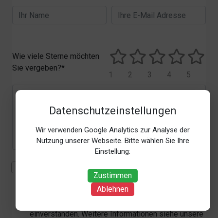
Wie viele Sterne möchten
Sie vergeben?*
1
2
3
4
5
Datenschutzeinstellungen
Wir verwenden Google Analytics zur Analyse der
Nutzung unserer Webseite. Bitte wählen Sie Ihre
Einstellung:
Mit der Erhebung, Verarbeitung und Nutzung meiner
Zustimmen
personenbezogenen Daten (Angaben, Datum und
Ablehnen
Uhrzeit der Bewertungsabgabe, Referrer-URL) zum
Zweck der Bewertung erkläre ich mich
einverstanden. Weitere Informationen siehe unsere