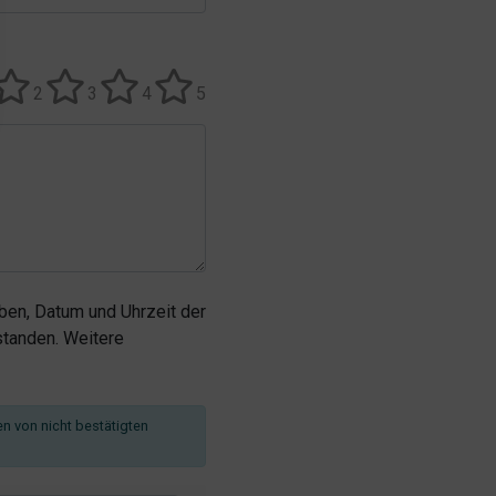
2
3
4
5
en, Datum und Uhrzeit der
tanden. Weitere
en von nicht bestätigten