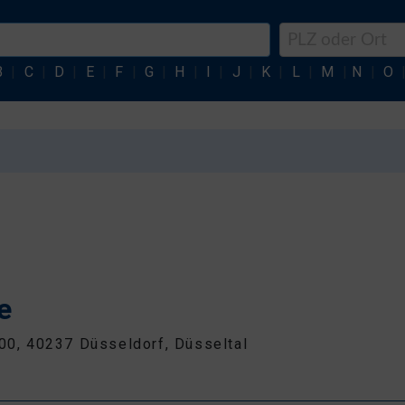
B
|
C
|
D
|
E
|
F
|
G
|
H
|
I
|
J
|
K
|
L
|
M
|
N
|
O
e
100, 40237 Düsseldorf, Düsseltal
3