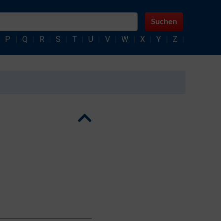
Suchen
|
P
|
Q
|
R
|
S
|
T
|
U
|
V
|
W
|
X
|
Y
|
Z
|