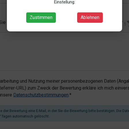
Einstellung:
Zustimmen
Ablehnen
 Sie vergeben?*
1
rarbeitung und Nutzung meiner personenbezogenen Daten (Angab
ferrer-URL) zum Zweck der Bewertung erkläre ich mich einvers
 unsere
Datenschutzbestimmungen
.*
 der Bewertung eine E-Mail, in der Sie die Bewertung bitte bestätigen. Die Dat
 Tagen automatisch gelöscht.