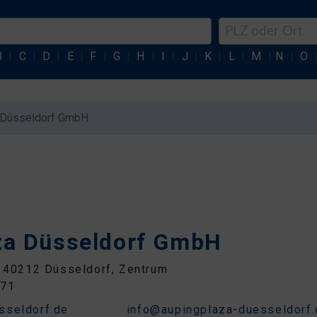
B
|
C
|
D
|
E
|
F
|
G
|
H
|
I
|
J
|
K
|
L
|
M
|
N
|
O
 Düsseldorf GmbH
za Düsseldorf GmbH
, 40212 Düsseldorf, Zentrum
671
sseldorf.de
info@aupingplaza-duesseldorf.