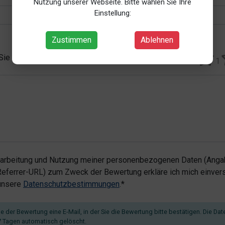
Nutzung unserer Webseite. Bitte wählen Sie Ihre
Einstellung:
Zustimmen
Ablehnen
 Sie vergeben?*
1
rarbeitung und Nutzung meiner personenbezogenen Daten (Angab
ferrer-URL) zum Zweck der Bewertung erkläre ich mich einvers
 unsere
Datenschutzbestimmungen
.*
 der Bewertung eine E-Mail, in der Sie die Bewertung bitte bestätigen. Die Dat
 Tagen automatisch gelöscht.