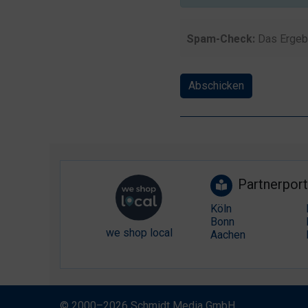
Spam-Check:
Das Ergeb
Abschicken
Partnerport
Köln
Bonn
we shop local
Aachen
© 2000–2026 Schmidt Media GmbH