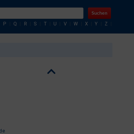
Suchen
|
P
|
Q
|
R
|
S
|
T
|
U
|
V
|
W
|
X
|
Y
|
Z
|
de